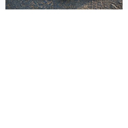
Midcourt U10
ZUR PLATZBUCHUNG
ZUM SHOP